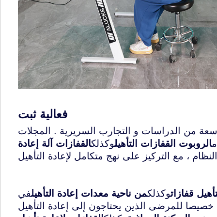
فعالية ثبت
سعة من الدراسات و التجارب السريرية . المجلات
م
الروبوت القفازات التأهيل
وكذلك
القفازات آلة إعادة
أهيل قفازات
وكذلك
من ناحية معدات إعادة التأهيل
في
صيصا للمرضى الذين يحتاجون إلى إعادة التأهيل