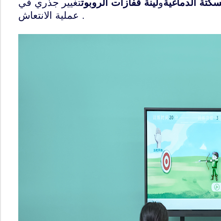
سكتة الدماغية
و
لينة قفازات الروبوت
تغيير جذري في
عملية الانتعاش .