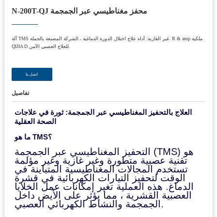
N-200T-QJ محفز مغناطيسي عبر الجمجمة
آلة TMS غير الغازية: أداة علاج اختلال الدورة الدماغية ، الشركة المصنعة بالجملة. R & amp ملكية
QIJIA D للعلاج العصبي الآمن.
اتصل بنا
تفاصيل
العلاج بالتحفيز المغناطيسي عبر الجمجمة: ثورة في علاجات
الصحة العقلية
ما هو TMS؟
التحفيز المغناطيسي عبر الجمجمة (TMS) هو
تقنية عصبية متطورة وغير غازية وغير مؤلمة
تستخدم المجالات المغناطيسية المتباينة في
الوقت لتحفيز التيارات الكهربائية في قشرة
الدماغ. هذه العملية تغير إمكانات عمل الخلايا
العصبية القشرية ، مما يؤثر على الأيض داخل
الجمجمة والنشاط الكهربائي العصبي.