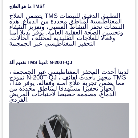
ما هو العلاج TMS؟
يتضمن العلاج TMS التطبيق الدقيق للنبضات
المغناطيسية لمناطق محددة من الدماغ. هذه
النبضات تحفز النشاط العصبي، وتعزيز الشفاء
وتحسين الصحة العقلية العامة. يوفر بديلا آمنا
وفعالا للعلاجات التقليدية لمختلف الحالات.
التحفيز المغناطيسي عبر الجمجمة
تقديم آلة TMS لدينا: N-200T-QJ
لدينا أحدث المحفز المغناطيسي عبر الجمجمة ،
نموذج N-200T-QJ ، مجهز بأحدث لفائف TMS
، مما يضمن تجربة علاج آمنة وفعالة. يوفر هذا
الجهاز تحفيزا مستهدفا لمناطق محددة من
الدماغ، مصممة خصيصا لاحتياجات المريض
الفردي.