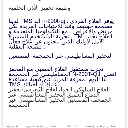
وظيفة تحفيز الأذن الخلفية :
لدينا TMS آلة n-200t-qj يوفر العلاج الفردي ،
مصممة خصيصا وفقا للاحتياجات الفريدة لكل
مريض والأعراض . مع التكنولوجيا المتقدمة و
تجربة المستخدم المتميزة ، TM العلاج يجلب
الأمل لأولئك الذين يبحثون عن علاج فعال
للصحة العقلية .
التحفيز المغناطيسي عبر الجمجمة المصنعين
تجربة مستقبل العلاج العصبي مع المحفز
المغناطيسي عبر الجمجمة N-200T-QJ. اتصل
بنا اليوم لمعرفة المزيد عن كيفية مساعدة
TMS عليك أو أحبائك.
العلاج السلوكي الجدلي
العلاج المعرفي/
تحفيز
الدماغ العميق التحفيز المغناطيسي عبر
الجمجمة المصنعين التحفيز المغناطيسي عبر
الجمجمة
n-400t-qj التحفيز المغناطيسي عبر الجمجمة
المادة التالية :
التحفيز المغناطيسي عبر الجمجمة المتكررة ( rtms ) .
آخر مشاركة :