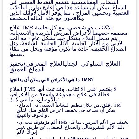
النبضات المغناطيسية لتنظيم النشاط العصبي في
الدماغ. يمكن أن يساعد هذا في إعادة توازن الناقلات
العصبية وتحسين المزاج ، مما يوفر الأمل لأولئك الذين
يكافحون مع هذه الحالة المضعفة.
علاج TMS للاكتئاب هو شخصي، مع كل جلسة
مصممة خصيصا لأعراض المريض الفريدة والاستجابة.
يتم تحمل العلاج بشكل جيد بشكل عام ، مع الحد
الأدنى من الآثار الجانبية. الآثار الجانبية الشائعة، مثل
الصداع الخفيف، عادة ما تكون مؤقتة وتحل من تلقاء
نفسها.
العلاج السلوكي الجدلي
العلاج المعرفي/
تحفيز
الدماغ العميق
ما هي الأعراض التي يمكن أن يعالجها TMS؟
العلاج TMS لا يقتصر على الاكتئاب. وقد ثبت أنها
فعالة في علاج مجموعة واسعة من الأعراض
والأوضاع، بما في ذلك:
قلق .
من خلال تنظيم النشاط العصبي في الدماغ ، TM
·
يمكن أن تساعد في تخفيف أعراض القلق مثل القلق
والخوف والتهيج .
ألم مزمن
وقد ثبت أن TMS يخفف من الألم المزمن، بما في
·
ذلك الألم الليفروميالي والصداع النصفي، عن طريق تغيير
إدراك الألم.
الاضطراب الوهموني القسري (OCD)