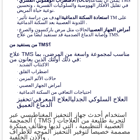
يمكن أن يساعد TMS
·
في تقليل الأفكار الهووسية والسلوكيات القسرية ، وتحسين
نوعية حياة المريض.
استعادة السكتة الدماغية
الهدف من دراسة تأثير TM على
·
اللدونة العصبية بعد السكتة الدماغية .
أمراض الجهاز العصبي
الحالات مثل مرض باركنسون والصرع
·
وإصابة الدماغ الصدمية قد تستفيد أيضًا من علاج TMS.
من يستفيد من TMS؟
علاج TMS مناسب لمجموعة واسعة من المرضى، بما
في ذلك أولئك الذين يعانون من:
الاكتئاب الشديد
·
اضطراب القلق
·
حالات الألم المزمن
·
أمراض الجهاز العصبي
·
احتياجات التعافي من السكتة الدماغية
·
العلاج السلوكي الجدلي
العلاج المعرفي/
تحفيز
الدماغ العميق
استخدام أحدث جهاز التحفيز المغناطيسي عبر
الجمجمة ( TMS ) لتجربة طليعة من العلاجات
العصبية التنظيمية ، التي لديها وظائف مبتكرة
مصممة خصيصا لتوفير التحفيز الموجه للأطراف
والأذن الخلفية .