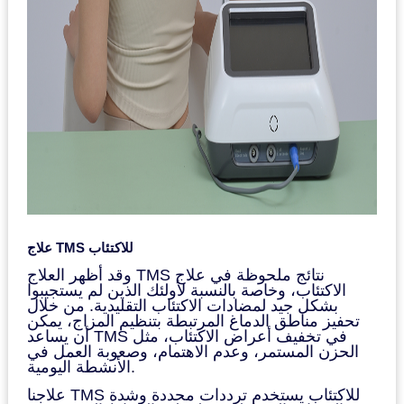
علاج TMS للاكتئاب
وقد أظهر العلاج TMS نتائج ملحوظة في علاج
الاكتئاب، وخاصة بالنسبة لأولئك الذين لم يستجيبوا
بشكل جيد لمضادات الاكتئاب التقليدية. من خلال
تحفيز مناطق الدماغ المرتبطة بتنظيم المزاج، يمكن
أن يساعد TMS في تخفيف أعراض الاكتئاب، مثل
الحزن المستمر، وعدم الاهتمام، وصعوبة العمل في
الأنشطة اليومية.
علاجنا TMS للاكتئاب يستخدم ترددات محددة وشدة