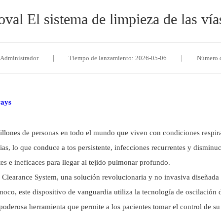
l El sistema de limpieza de las vías
 Administrador
Tiempo de lanzamiento: 2026-05-06
Número d
ways
llones de personas en todo el mundo que viven con condiciones respirat
as, lo que conduce a tos persistente, infecciones recurrentes y disminu
s e ineficaces para llegar al tejido pulmonar profundo.
Clearance System, una solución revolucionaria y no invasiva diseñada 
oco, este dispositivo de vanguardia utiliza la tecnología de oscilación
erosa herramienta que permite a los pacientes tomar el control de su salu