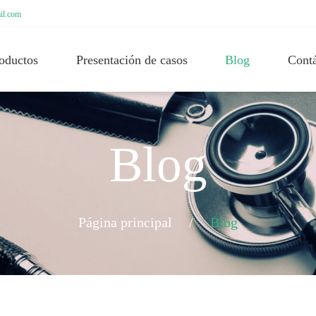
il.com
oductos
Presentación de casos
Blog
Cont
Blog
Página principal
/
Blog