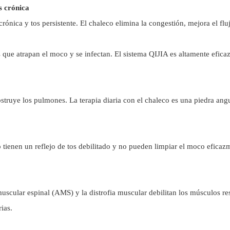
 crónica
ica y tos persistente. El chaleco elimina la congestión, mejora el fluj
que atrapan el moco y se infectan. El sistema QIJIA es altamente eficaz
uye los pulmones. La terapia diaria con el chaleco es una piedra angu
 tienen un reflejo de tos debilitado y no pueden limpiar el moco eficaz
cular espinal (AMS) y la distrofia muscular debilitan los músculos resp
ias.