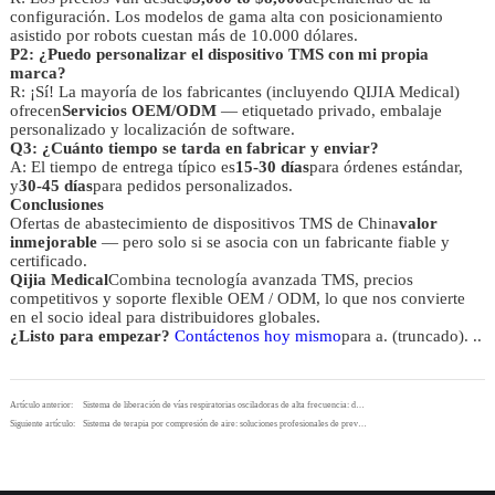
configuración. Los modelos de gama alta con posicionamiento
asistido por robots cuestan más de 10.000 dólares.
P2: ¿Puedo personalizar el dispositivo TMS con mi propia
marca?
R: ¡Sí! La mayoría de los fabricantes (incluyendo QIJIA Medical)
ofrecen
Servicios OEM/ODM
— etiquetado privado, embalaje
personalizado y localización de software.
Q3: ¿Cuánto tiempo se tarda en fabricar y enviar?
A: El tiempo de entrega típico es
15-30 días
para órdenes estándar,
y
30-45 días
para pedidos personalizados.
Conclusiones
Ofertas de abastecimiento de dispositivos TMS de China
valor
inmejorable
— pero solo si se asocia con un fabricante fiable y
certificado.
Qijia Medical
Combina tecnología avanzada TMS, precios
competitivos y soporte flexible OEM / ODM, lo que nos convierte
en el socio ideal para distribuidores globales.
¿Listo para empezar?
Contáctenos hoy mismo
para a. (truncado). ..
Artículo anterior:
Sistema de liberación de vías respiratorias osciladoras de alta frecuencia: desarrollo del mercado global, indicaciones clínicas y soluciones profesionales de QIJIA
Siguiente artículo:
Sistema de terapia por compresión de aire: soluciones profesionales de prevención de la TVP Tendencias del mercado global | QIJIA