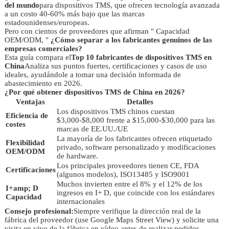
del mundo
para dispositivos TMS, que ofrecen tecnología avanzada
a un costo 40-60% más bajo que las marcas
estadounidenses/europeas.
Pero con cientos de proveedores que afirman " Capacidad
OEM/ODM, "
¿Cómo separar a los fabricantes genuinos de las
empresas comerciales?
Esta guía compara el
Top 10 fabricantes de dispositivos TMS en
China
Analiza sus puntos fuertes, certificaciones y casos de uso
ideales, ayudándole a tomar una decisión informada de
abastecimiento en 2026.
¿Por qué obtener dispositivos TMS de China en 2026?
Ventajas
Detalles
Los dispositivos TMS chinos cuestan
Eficiencia de
$3,000-$8,000 frente a $15,000-$30,000 para las
costes
marcas de EE.UU./UE
La mayoría de los fabricantes ofrecen etiquetado
Flexibilidad
privado, software personalizado y modificaciones
OEM/ODM
de hardware.
Los principales proveedores tienen CE, FDA
Certificaciones
(algunos modelos), ISO13485 y ISO9001
Muchos invierten entre el 8% y el 12% de los
I+amp; D
ingresos en I+ D, que coincide con los estándares
Capacidad
internacionales
Consejo profesional:
Siempre verifique la dirección real de la
fábrica del proveedor (use Google Maps Street View) y solicite una
visita en vivo de la fábrica en vídeo antes de realizar pedidos.