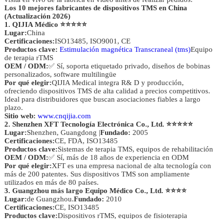
Los 10 mejores fabricantes de dispositivos TMS en China
(Actualización 2026)
1. QIJIA Médico ⭐⭐⭐⭐⭐
Lugar:
China
Certificaciones:
ISO13485, ISO9001, CE
Productos clave:
Estimulación magnética Transcraneal (tms)
Equipo
de terapia rTMS
OEM / ODM:
✅ Sí, soporta etiquetado privado, diseños de bobinas
personalizados, software multilingüe
Por qué elegir:
QIJIA Medical integra R& D y producción,
ofreciendo dispositivos TMS de alta calidad a precios competitivos.
Ideal para distribuidores que buscan asociaciones fiables a largo
plazo.
Sitio web:
www.cnqijia.com
2. Shenzhen XFT Tecnología Electrónica Co., Ltd. ⭐⭐⭐⭐⭐
Lugar:
Shenzhen, Guangdong |
Fundado:
2005
Certificaciones:
CE, FDA, ISO13485
Productos clave:
Sistemas de terapia TMS, equipos de rehabilitación
OEM / ODM:
✅ Sí, más de 18 años de experiencia en ODM
Por qué elegir:
XFT es una empresa nacional de alta tecnología con
más de 200 patentes. Sus dispositivos TMS son ampliamente
utilizados en más de 80 países.
3. Guangzhou más largo Equipo Médico Co., Ltd. ⭐⭐⭐⭐
Lugar:
de Guangzhou.
Fundado:
2010
Certificaciones:
CE, ISO13485
Productos clave:
Dispositivos rTMS, equipos de fisioterapia