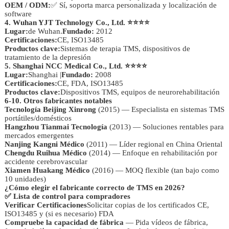
OEM / ODM:
✅ Sí, soporta marca personalizada y localización de
software
4. Wuhan YJT Technology Co., Ltd. ⭐⭐⭐⭐
Lugar:
de Wuhan.
Fundado:
2012
Certificaciones:
CE, ISO13485
Productos clave:
Sistemas de terapia TMS, dispositivos de
tratamiento de la depresión
5. Shanghai NCC Medical Co., Ltd. ⭐⭐⭐⭐
Lugar:
Shanghai |
Fundado:
2008
Certificaciones:
CE, FDA, ISO13485
Productos clave:
Dispositivos TMS, equipos de neurorehabilitación
6-10. Otros fabricantes notables
Tecnología Beijing Xinrong
(2015) — Especialista en sistemas TMS
portátiles/domésticos
Hangzhou Tianmai Tecnología
(2013) — Soluciones rentables para
mercados emergentes
Nanjing Kangni Médico
(2011) — Líder regional en China Oriental
Chengdu Ruihua Médico
(2014) — Enfoque en rehabilitación por
accidente cerebrovascular
Xiamen Huakang Médico
(2016) — MOQ flexible (tan bajo como
10 unidades)
¿Cómo elegir el fabricante correcto de TMS en 2026?
✅ Lista de control para compradores
Verificar Certificaciones
Solicitar copias de los certificados CE,
ISO13485 y (si es necesario) FDA
Compruebe la capacidad de fábrica
— Pida vídeos de fábrica,