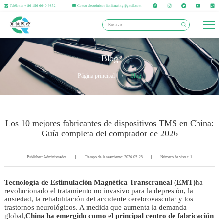
Teléfono: + 86 156 6640 9852
Correo electrónico: lianlianzhng@gmail.com
Blog
Página principal
/
Blog
Los 10 mejores fabricantes de dispositivos TMS en China:
Guía completa del comprador de 2026
Publisher: Administrador
Tiempo de lanzamiento: 2026-05-25
Número de vistas: 1
Tecnología de Estimulación Magnética Transcraneal (EMT)
ha
revolucionado el tratamiento no invasivo para la depresión, la
ansiedad, la rehabilitación del accidente cerebrovascular y los
trastornos neurológicos. A medida que aumenta la demanda
global,
China ha emergido como el principal centro de fabricación