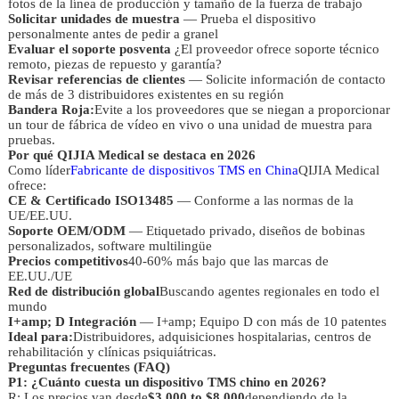
fotos de la línea de producción y tamaño de la fuerza de trabajo
Solicitar unidades de muestra
— Prueba el dispositivo
personalmente antes de pedir a granel
Evaluar el soporte posventa
¿El proveedor ofrece soporte técnico
remoto, piezas de repuesto y garantía?
Revisar referencias de clientes
— Solicite información de contacto
de más de 3 distribuidores existentes en su región
Bandera Roja:
Evite a los proveedores que se niegan a proporcionar
un tour de fábrica de vídeo en vivo o una unidad de muestra para
pruebas.
Por qué QIJIA Medical se destaca en 2026
Como líder
Fabricante de dispositivos TMS en China
QIJIA Medical
ofrece:
CE & Certificado ISO13485
— Conforme a las normas de la
UE/EE.UU.
Soporte OEM/ODM
— Etiquetado privado, diseños de bobinas
personalizados, software multilingüe
Precios competitivos
40-60% más bajo que las marcas de
EE.UU./UE
Red de distribución global
Buscando agentes regionales en todo el
mundo
I+amp; D Integración
— I+amp; Equipo D con más de 10 patentes
Ideal para:
Distribuidores, adquisiciones hospitalarias, centros de
rehabilitación y clínicas psiquiátricas.
Preguntas frecuentes (FAQ)
P1: ¿Cuánto cuesta un dispositivo TMS chino en 2026?
R: Los precios van desde
$3,000 to $8,000
dependiendo de la