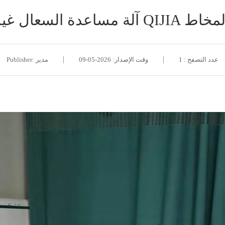
ية QIJIA لتطهير المخاط
عدد التصفح : 1
وقت الإصدار: 2026-05-09
Publisher: مدير