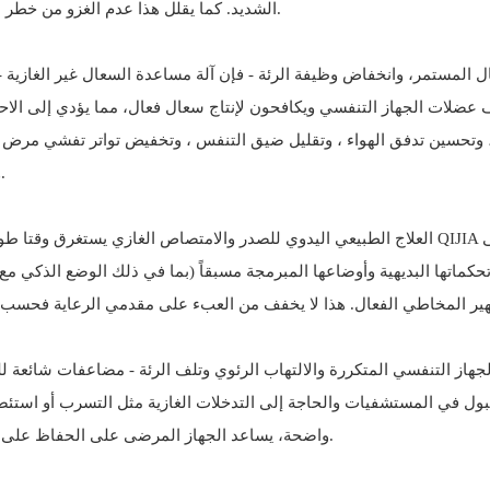
الشديد. كما يقلل هذا عدم الغزو من خطر الإصابة بالعدوى ، حيث لا يوجد خرق للحاجز الطبيعي للمسار التنفسي.
عضلات الجهاز التنفسي ويكافحون لإنتاج سعال فعال، مما يؤدي إلى الاح
ن ، وتحسين تدفق الهواء ، وتقليل ضيق التنفس ، وتخفيض تواتر تفشي مرض
وظيفة الرئة ويقلل من الحاجة إلى المضادات الحيوية والرعاية الطارئة.
العلاج الطبيعي اليدوي للصدر والامتصاص الغازي يستغرق وقتا طويلا ومتطلبين جسديا لمقدمي الرع
لجهاز التنفسي المتكررة والالتهاب الرئوي وتلف الرئة - مضاعفات شائعة 
واضحة، يساعد الجهاز المرضى على الحفاظ على صحة تنفسية أفضل وتجنب الإقامة في المستشفى المكلفة والمجهدة.