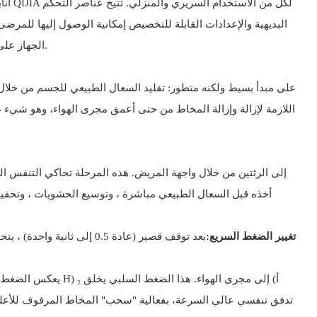
البديهية والإعدادات القابلة للتخصيص إمكانية الوصول إليها للمرض
الجهاز على التناوب بين الضغط الإيجابي والسلبي هي ما يميزه ، مما يخلق تدفق هوائي قوي ولكنه لطيف يطهر المخاط بفعالية دون إجهاد الجهاز التنفسي.
أخذه قبل السعال الطبيعي مباشرة ، وتوسيع الحشويات ، وتخف
تغيير الضغط السريع:
بعد توقف قصير (عادة 0.5 
تدفق تنفسي عالي السرعة، بفعالية "سحب" المخاط المرفوف للأعلى ن