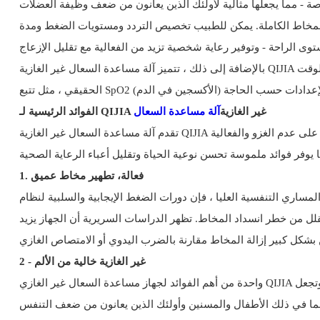
 لمدة جلسة العلاج (عادة ما تتراوح بين 10 و20 دقيقة) ، مما يضمن إزالة المخاط الكاملة. يمكن للطبيب تخصيص التردد ومستويات الضغط ومدة
بالإضافة إلى ذلك ، تتميز آلة مساعدة السعال غير الغازية QIJIA بوظيفة تذبذب اختيارية ، والتي تضيف اهتزازات عالية التردد أثناء دورات الضغط لتخفيف المخاط العنيد. كما يتضمن قدرات المراقبة في الوقت
الفوائد الرئيسية لـ QIJIA غير الغازية
آلة مساعدة السعال
تقدم آلة مساعدة السعال غير الغازية QIJIA العديد من المزايا على طرق التطهير المخاطية التقليدية ، مما يجعلها خيارًا مفضلًا للأطباء ومقدمي الرعاية والمرضى على حد سواء. تركيزها على عدم الغزو والفعالية
1. فعالة، تطهير مخاط عميق
 دورات الضغط الإيجابية والسلبية لنظام QIJIA تخترق عميقًا في أنسجة الرئة. من
قلل من خطر انسداد المخاط. تظهر الدراسات السريرية أن الجهاز يزيد
2 - غير الغازية خالية من الألم
واحدة من أهم الفوائد لجهاز مساعدة السعال غير الغازي QIJIA هو تصميمه غير الغازي. لا توجد أنابيب مدخلة في مجرى التنفس ، مما يزيل الإزعاج والتهيج وخطر تلف الأنسجة المرتبطة بالامتصاص الغازي. وتجعل
 بما في ذلك الأطفال والمسنين وأولئك الذين يعانون من ضعف التنفس