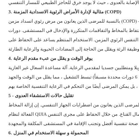
3. مثالية لإدارة الأمراض الرئوية الانسدادية المزمنة (COPD)
بالنسبة للمرضى الذين يعانون من مرض رئوي انسداد مزمن (COPD) - وهي حالة تتميز بإنتاج مخاط مزمن، والسعال المستمر، وانخفاض وظيفة الرئة - فإن آلة مساعدة السعال غير الغازية QIJIA هي تغيير في
تفاظ بالمخاط والتفاقمات المتكررة والإدخال في المستشفى. دورات
 التنفس الرئوي المزمن. الاستخدام المنتظم يساعد على الحفاظ على
4. يوفر الوقت و يقلل من عبء مقدم الرعاية
اية. آلة مساعدة السعال غير الغازية QIJIA هي أيدي حرة ، مما يسمح لمقدم رعاية واحد بمساعدة مرضى
متعددين أو تمكين المرضى من أداء العلاج بشكل مستقل في المنزل. تحكماتها البديهية وأوضاعها المبرمجة مسبقاً (بما في ذلك الوضع الذكي مع 6 دورات محددة مسبقاً) تبسط التشغيل ، مما يقلل من الوقت والجهد
5 - تقليل حالات الاستشفاء العدوى
للمرضى الذين يعانون من اضطرابات الجهاز التنفسي. إن إزالة المخاط
الفعالة لنظام QIJIA تقلل بشكل كبير من خطر هذه المضاعفات ، مما يقلل من إعادة القبول في المستشفيات والحاجة إلى التدخلات الغازية مثل التسرب أو استئصال القناع. من خلال الحفاظ على مجرى التنفس
6. المحمولة و سهلة الاستخدام في المنزل