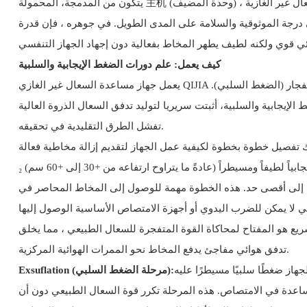
يتكون من المدمجة، المحمولة 主机 (وحدة المضيف) ، أنابيب التوصيل المرنة ، وواجهة صديقة للمريض ، تم تصميم آلة مساعدة السعال غير الغازية QIJIA لكل من الاستخدام السريري والمنزلي. تتيح عناصر التحكم
ي درجة الموثوقية والسلامة على المدى الطويل. في جوهره ، فإن قدرة
كيف يعمل: علم دورات الضغط الإيجابية والسلبية
يعمل جهاز مساعدة السعال غير الغازي QIJIA على مبدأ بسيط ولكنه متطور: تقليد السعال الطبيعي للجسم من خلال مرحلتين متميزتين وسريعتين من الضغط - الانتفاخ (الضغط الإيجابي) والإنفجار (الضغط السلبي).
ليد تدفق السعال الذروة العالية (PCF) اللازمة لإزالة وإزالة المخاط من حتى أعمق مجرى الهواء، وهو شيء غالبا ما
تفشل الطرق التقليدية في تحقيقه.
يوفر الجهاز أولاً ضغطاً إيجابياً لطيفاً ومسيطراً (عادةً ما يتراوح ارتفاعه من +30 إلى +60 سم) ₂ O) إلى الرئتين من خلال واجهة المريض. هذه المرحلة تحاكي التنفس العميق الذي يتم
ة إلى أقصى حد. هذه الخطوة مهمة للوصول إلى المخاط المحاصر في
التحول السريع هو المفتاح لمحاكاة القوة المتفجرة للسعال الطبيعي ، مما يخلق
تدفق هوائي مفاجئ يدفع المخاط نحو الممرات الهوائية المركزية.
بي ، وغالبًا ما يتراوح بين -30 و -60 سم H) ₂ أ) إلى مجرى الهواء. هذا الضغط السلبي يخلق
Exsuflation (مرحلة الضغط السلبي):
ساعدة في الامتصاص. هذه المرحلة تكرر قوة السعال الطبيعي دون أن