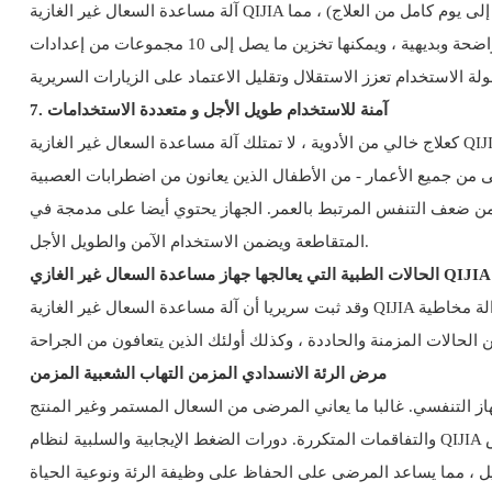
آلة مساعدة السعال غير الغازية QIJIA مدمجة وخفيفة الوزن ومحمولة ، مما يجعلها مثالية للاستخدام المنزلي. ويمكن تشغيله بالكهرباء المتغيرة أو بطارية قابلة للفصل (توفير ما يصل إلى يوم كامل من العلاج) ، مما
يسمح للمرضى باستخدامه في أي مكان - سواء في المنزل أو أثناء السفر أو في منشأة رعاية. تتميز واجهة الجهاز سهلة الاستخدام بشاشة واضحة وبديهية ، ويمكنها تخزين ما يصل إلى 10 مجموعات من إعدادات
7. آمنة للاستخدام طويل الأجل و متعددة الاستخدامات
كعلاج خالي من الأدوية ، لا تمتلك آلة مساعدة السعال غير الغازية QIJIA أي آثار جانبية أو خطر مقاومة المضادات الحيوية ، مما يجعلها مناسبة لإدارة الأمراض التنفسية المزمنة على المدى الطويل. كما أنها متعددة
 من جميع الأعمار - من الأطفال الذين يعانون من اضطرابات العصبية
جهاز يحتوي أيضا على مدمجة في 消毒 النظام الذي يزيل أكثر من 99.9٪ من البكتيريا والفيروسات ، مما يقلل من خطر العدوى
المتقاطعة ويضمن الاستخدام الآمن والطويل الأجل.
الحالات الطبية التي يعالجها جهاز مساعدة السعال غير الغازي QIJIA
وقد ثبت سريريا أن آلة مساعدة السعال غير الغازية QIJIA تساعد في إدارة مجموعة واسعة من اضطرابات الجهاز التنفسي التي تتميز بالاحتفاظ بالمخاط والسعال غير الفعال. قدرته على توفير إزالة مخاطية
مرض الرئة الانسدادي المزمن التهاب الشعبية المزمن
 التنفسي. غالبا ما يعاني المرضى من السعال المستمر وغير المنتج
والتفاقمات المتكررة. دورات الضغط الإيجابية والسلبية لنظام QIJIA تطهير المخاط من مجرى الهواء العميقة، وتحسين تدفق الهواء، وتقليل ضيق التنفس، وتقليل تواتر التفجيرات. إنها أداة أساسية لإدارة مرض