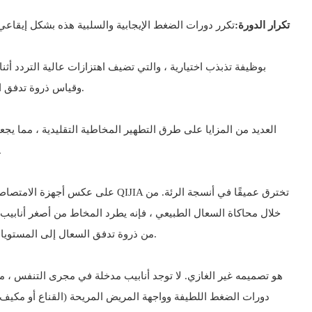
تكرار الدورة:
الحقيقي ، مثل تتبع SpO2 (الأكسجين في الدم) وقياس ذروة تدفق السعال ، مما يسمح للأطباء ومقدمي الرعاية بتقييم فعالية العلاج وتعديل الإعدادات حسب الحاجة.
وسهولة الاستخدام يعالج أكثر نقاط الألم شيوعا في الرعاية التنفسية
على عكس أجهزة الامتصاص الأساسي
خلال محاكاة السعال الطبيعي ، فإنه يطرد المخاط من أصغر أنابيب 
من ذروة تدفق السعال إلى المستويات اللازمة للتطهير الفعال (غالبا ما يكون 300-600 لتر / دقيقة) ، مما يحسن بشكل كبير إزالة المخاط مقارنة بالضرب اليدوي أو الامتصاص الغازي.
دورات الضغط اللطيفة وواجهة المريض المريحة (القناع أو مكيف