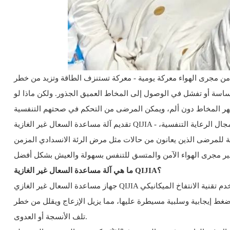
 من مجرى الهواء معركة يومية - معركة تستنزف الطاقة وتزيد من خطر
الحساسة أو تفشل في الوصول إلى المخاط العميق الجذور. ولكن ماذا لو
تقديم آلة مساعدة السعال غير الغازية QIJIA - جهاز طبي رائد مصمم لإعادة تعريف التطهير المخاطي من خلال قوة دورات الضغط الإيجابية والسلبية. كشركة رائدة في مجال الابتكار في مجال الرعاية التنفسية،
ل مرض الرئة الانسدادي المزمن (COPD)، واضطرابات العصبية العضلية، وغيرها من الحالات التي تقوض قدرة الجسم
ما هي آلة مساعدة السعال غير الغازية QIJIA؟
جهاز مساعدة السعال غير الغازي QIJIA هو جهاز طبي متقدم وسهل الاستخدام يستخدم تقنية الانتفاخ الميكانيكي (MI-E) لمحاكاة آلية السعال الطبيعية للجسم. على عكس أجهزة الامتصاص الغازية التي تتطلب
ت ضغط إيجابية وسلبية مسيطرة عليها، مما يزيل الإزعاج ويقلل من خطر
تلف الأنسجة أو العدوى.