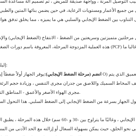
ى من جميع الأعمار ومستويات الرعاية، في حين يضمن بنائها المتين والطب
هذه العملية المزدوجة المرحلة، المعروفة باسم دورات الضغط الإيجابية والسلبية، أثبتت سريريا لتو
إليك تفصيل خطوة بخطوة لكيفية عمل الجهاز لتقديم إزالة مخاطية فعالة:
انضم (مرحلة الضغط الإيجابي):
يف المخاط السميك واللاصق من جدران مجرى التنفس ، وزيادة حجم الرئ
مجرى الهواء الأصغر والأعمق - المناطق التي لا يمكن للضرب اليدوي أو أجهزة الامتصاص الأساسية الوصول إليها.
إلى ثانية واحدة) ، يتحول الجهاز بسرعة من الضغط الإيجابي إلى الضغط السلبي. هذا 
خلال هذه المرحلة ، يطبق الجهاز ضغطًا سلبيًا مسيطرًا عليه (يعكس الضغط الإيجا
حو الحلق، حيث يمكن بسهولة السعال أو إزالته مع الحد الأدنى من الم