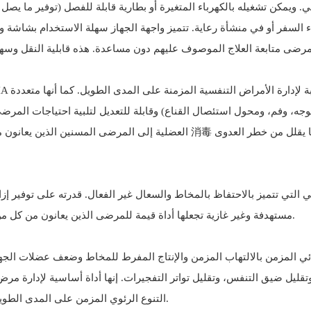
، وفم، ومحول استئصال القناع) وقابلة للتعديل لتلبية احتياجات المرضى
العضلية إلى المرضى المسنين الذين يعانون من ضعف التنفس المرتبط بالعمر. ال
مستهدفة وغير غازية تجعلها أداة قيمة للمرضى الذين يعانون من كل من الحالات المزمنة والحاددة ، وكذلك أولئك الذين يتعافون من الجراحة.
ي المزمن بالالتهاب المزمن والإنتاج المفرط للمخاط وضعف عضلات الجهاز
التنوع الرئوي المزمن على المدى الطويل ، مما يساعد المرضى على الحفاظ على وظيفة الرئة ونوعية الحياة.