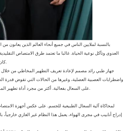
بالنسبة لملايين الناس في جميع أنحاء العالم الذين يعانون م
العدوى وتآكل نوعية الحياة. غالبا ما تعتمد طرق الامتصاص التقليد
كان هناك حل أكثر ملاءمة وفعالية؟ جهاز يحاكي السعال الطبيعي للجسم، ويطهر المخاط دون ألم، ويمكن المرضى من التحكم في صحتهم التنفسية.
على السعال بفعالية. أكثر من مجرد أداة تطهير المخاط ، هذا النظام غير الغازي هو خط الحياة لأولئك الذين يحتاجون إلى تطهير مجرى الهواء الآمن والمتسق للتنفس بسهولة والعيش بشكل أفضل.
إدراج أنابيب في مجرى الهواء، يعمل هذا النظام غير الغازي خارجياً،