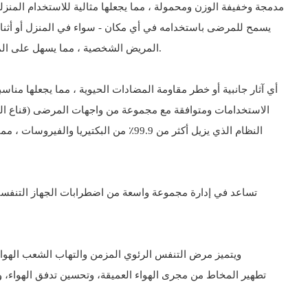
المريض الشخصية ، مما يسهل على المرضى متابعة العلاج الموصوف عليهم دون مساعدة. هذه قابلية النقل وسهولة الاستخدام تعزز الاستقلال وتقليل الاعتماد على الزيارات السريرية.
الاستخدامات ومتوافقة مع مجموعة من واجهات المرضى (قناع الوجه
ويتميز مرض التنفس الرئوي المزمن والتهاب الشعب الهوائ