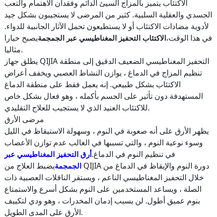
الاكتئاب يتميز بالمزاج السيئ الدائم وفقدان الاهتمام والتعب
الجسدي والعقلية السلبية. كثير من المرضى لا يستجيبون بشكل جيد
لأدوية مضادات الاكتئاب أو لا يستطيعون تحمل الآثار الجانبية للدواء.
في هذا الوقت،
يصبح خيارا
الاكتئاب التحفيز المغناطيسي عبر الجمجمة
مثاليا.
يطلق جهاز QIJIA التحفيز المغناطيسي الضعيف الدقيق إلى منطقة
تنظيم المزاج في الدماغ ، يوازن النشاط العصبي ويخفف أعراض
الاكتئاب بشكل طبيعي. إنه يعمل فقط على منطقة الدماغ
المستهدفة دون تأثير على الجسم بأكمله ، وهو فعال بشكل خاص
للاكتئاب العنيد الذي لا يستجيب للعلاج التقليدي.
مرضى الأرق
يظهر الأرق على أنه صعوبة في النوم ، وسهولة الاستيقاظ في الليل
وسوء نوعية النوم ، والتي تسببها في الغالب عدم توازن الأعصاب
في تنظيم النوم في الدماغ.
أرق التحفيز المغناطيسي عبر
يضبط العلاج من QIJIA دورة النوم والإيقاظ في الدماغ من
الجمجمة
خلال التحفيز المغناطيسي الناعم ، ويستقر الناقلات العصبية ذات
الصلة ، ويساعد المستخدمين على النوم بشكل أسرع والاستمتاع
بنوم عميق أطول. لن يسبب إدمان المخدرات ، وهو ودي لتكييف
الأرق على المدى الطويل.