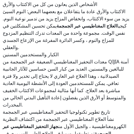
الأشخاص الذين يعانون من كل من الاكتئاب والأرق
الاكتئاب والأرق عادة ما يتفاعلان مع بعضهما البعض: النوم السيئ
يزيد من سوء الاكتئاب، وانخفاض المزاج يزيد من تدمير نوعية النوم.
كيجيا
يمكن تحسين المشكلتين في
العلاج المغناطيسي عبر الجمجمة
نفس الوقت. مجموعة واحدة من المعدات تدرك التنظيم المزدوج
للمزاج والنوم ، وكسر الدائرة المفرغة من الإزعاج الجسدي
والعقلي.
الكبار والمستخدمين المسنين
معدات التحفيز المغناطيسي الضعيفة عبر الجمجمة من QIJIA آمنة
للبالغين والمسنين. العديد من كبار السن حساسين للآثار الجانبية
الصيدلانية ، وهذا العلاج غير الغازي لا يحتاج إلى تخدير ولا فترة
تعافي. يمكن للمستخدمين العودة إلى الأنشطة اليومية العادية
مباشرة بعد العلاج. كما أنها مثالية لمجموعات الاكتئاب الخفيف
والمتوسط أو الأرق الذين يفضلون إعادة التأهيل البدني الخالي من
المخدرات.
تاريخ تطوير تكنولوجيا التحفيز المغناطيسي عبر الجمجمة
نشأ العلاج المغناطيسي عبر الجمجمة من اكتشاف النظرية
الكهرومغناطيسية ، والجيل الأول من
جهاز التحفيز المغناطيسي عبر
تم تطبيقها رسميا في العلاج الطبي السريري في
الجمجمة