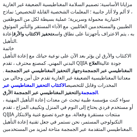
مزايانا الأساسية: تصميم السلامة المغناطيسية الضعيفة غير الغازية
، لا ألم ولا آثار جانبية ؛ المعلمات الشخصية القابلة للتخصيص؛ نماذج
اختيارية محمولة وسريرية؛ عملية بسيطة لكل من الموظفين
الطبيين والمستخدمين العائليين. مع الأداء المستقر والتأثير الموثوق
به ، يتم الاعتراف بأجهزتنا على نطاق واسع
إعادة
تحفيز الاكتئاب والأرق
التأهيل.
خاتمة
الاكتئاب والأرق لن يؤثر بعد الآن على نوعية حياتك مع إعادة التأهيل
البدني المهني. كمصنع محترف ، تقدم QIJIA جودة عالية
العلاج
و
.
المغناطيسي عبر الجمجمة
جهاز التحفيز المغناطيسي عبر الجمجمة
معداتنا المغناطيسية الضعيفة غير الغازية تقدم حل آمن وخالي من
المخدرات وقابل للتخصيص
الاكتئاب التحفيز المغناطيسي عبر
.
و
الجمجمة
التحفيز المغناطيسي عبر الجمجمة الأرق
سواء كنت مؤسسة طبية تبحث عن معدات إعادة التأهيل المهنية ،
أو مستخدم فردي يحتاج إلى النوم في المنزل وتكييف المزاج ، تقدم
QIJIA منتجات مستقرة وفعالة. مع خبرة تصنيع غنية والابتكار
التكنولوجي المستمر، نحن نستمر في جعل تقنية إعادة التأهيل
المغناطيسي المتقدمة عبر الجمجمة متاحة لمزيد من المستخدمين.