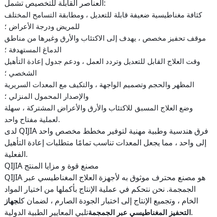
العناصر القابلة للتخصيص تشمل:
كثافة مغناطيسية ضعيفة قابلة للتعديل ، ومطابقة التسامح المختلف
للمريض ودرجة الأعراض ؛
موقف تحفيز مخصص ، يهدف إلى الاكتئاب والأرق وغيرها من مناطق
الدماغ المستهدفة ؛
وقت العلاج القابل للتعديل وتردد العمل ، ودعم جدول إعادة التأهيل
الشخصي ؛
المظهر والحجم وتصميم الواجهة ، والتكيف مع المعدات السريرية
والإصدار المحمول المنزلي ؛
وضع العلاج المسبق للاكتئاب والأرق والأعراض المشتركة ، سهلة
لعملية مفتاح واحد.
لدى QIJIA فرق هندسية وطبية مهنية لتوفير مخطط مخصص واحد
إلى واحد ، مما يجعل المعدات تناسب تمامًا متطلبات إعادة التأهيل
الفعلية.
QIJIA مصنع قوة و مزايا المنتج
QIJIA هو مصنع محترف موثوق به لأجهزة العلاج المغناطيسي عبر
الجمجمة. نحن نتحكم في عملية الإنتاج بأكملها من اختيار المواد
الخام ، وتجميع الإنتاج إلى اختبار الجودة الصارم ، لضمان كل
جهاز
تلبي المعايير الطبية الدولية.
التحفيز المغناطيسي عبر الجمجمة