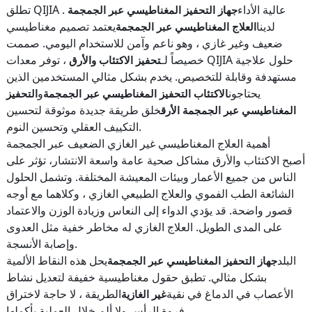
تطلق QIJIA عالية الأداء
.
جهاز التحفيز المغناطيسي عبر الجمجمة
لدينا
يعتمد تصميم مغناطيسي
العلاج المغناطيسي عبر الجمجمة
ضعيف وغير غازي ، وهو ناعم وآمن للاستخدام اليومي. صممت
خصيصاً لـ
، توفر معدات QIJIA حلول علاجية
تحفيز الاكتئاب والأرق
مستهدفة وقابلة للتخصيص. يخدم بشكل مثالي المستخدمين الذين
يحتاجون
و
الاكتئاب التحفيز المغناطيسي عبر الجمجمة
التحفيز
خلق طريقة جديدة موثوقة لتحسين
المغناطيسي عبر الجمجمة الأرق
التكييف العقلي وتحسين النوم.
أهمية العلاج المغناطيسي غير الغازي الضعيف عبر الجمجمة
أصبح الاكتئاب والأرق مشاكل صحية عامة واسعة الانتشار، تؤثر على
الناس من جميع الأعمار وبيئات المعيشة المختلفة. وتشمل الحلول
الشائعة الطب الفموي والعلاج الطبيعي الغازي ، وكلاهما مع أوجه
قصور واضحة. قد يؤدي الدواء إلى النعاس وزيادة الوزن والاعتماد
على المدى الطويل. العلاج الغازي له مخاطر خفية مثل العدوى
وإصابة الأنسجة.
البلد
يحل هذه النقاط الألمية
جهاز التحفيز المغناطيسي عبر الجمجمة
بشكل مثالي. تطبق حقول مغناطيسية خفيفة لتعديل نشاط
الأعصاب في الدماغ في نقية
الطريقة ، لا حاجة لاختراق
غير الغازية
فروة الرأس ولا ألم خلال العملية بأكملها.