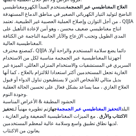
يستخدم المبدأ الكهرومغناطيسي
العلاج المغناطيسي عبر الجمجمة
الناضج لتوليد التيار الكهربائي الصغير في مناطق الدماغ المستهدفة
، من أجل التوازن وإصلاح العملية العصبية غير الطبيعية. تعتمد QIJIA
انتاج مغناطيسي ضعيف محسن ، وهو آمن لإعادة التأهيل على
المدى الطويل وتجنب الإزعاج والآثار الجانبية الناجمة عن الكثافة
المغناطيسية العالية.
كمصنع محترف، QIJIA دائما يضع سلامة المستخدم والراحة أولا.
أجهزتنا المغناطيسية عبر الجمجمة مناسبة لكل من الاستخدام
السريري في المستشفيات والاستخدام المنزلي العائلي. الميزة غير
الغازية تجعل المستخدمين أكثر استعدادا للالتزام بالعلاج ، كما أنها
بديل مثالي للأشخاص الذين لا يستطيعون تناول الدواء أو قبول
العلاج الغازي ، مما يساعد بشكل فعال على تحسين الحالة العقلية
وجودة النوم.
الحشود المطبقة & الأعراض المناسبة
البلد
تم تطويره مهنياً لـ
التحفيز المغناطيسي عبر الجمجمة
جهاز
تحفيز
. مع الميزات المغناطيسية الضعيفة وغير الغازية ،
الاكتئاب والأرق
لديها نطاق تطبيق واسع وسلامة عالية لمعظم المستخدمين.
يعانون من الاكتئاب