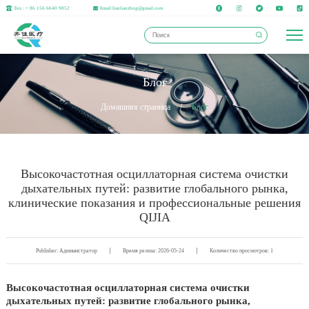
Тел.: + 86 156 6640 9852
Email:lianlianzhng@gmail.com
Блог
Домашняя страница
/
Блог
Высокочастотная осциллаторная система очистки
дыхательных путей: развитие глобального рынка,
клинические показания и профессиональные решения
QIJIA
Publisher: Администратор
Время релиза: 2026-05-24
Количество просмотров: 1
Высокочастотная осциллаторная система очистки
дыхательных путей: развитие глобального рынка,