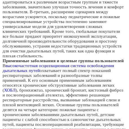
адаптироваться к различным возрастным группам и тяжести
заболевания, значительно улучшая точность лечения и комфорт
пользователя. В-третьих, расширение сценариев между
возрастами ускоряется, поскольку педиатрические и пожилые
специализированные устройства постепенно заменяют
универсальные модели для удовлетворения сложных
клинических требований. Кроме того, глобальные покупатели
все больше придают приоритет низкошумной эксплуатации,
долговечной производительности оборудования и простому
обслуживанию, устраняя недостатки традиционных устройств
для очистки дыхательных путей, таких как одна функция и
плохая стабильность.
Применимые заболевания и целевые группы пользователей
В
высокочастотная осциллационная система освобождения
дыхательных путей
охватывает полный спектр показаний
респираторных заболеваний и разнообразные толпы
применений. К его основным применимым заболеваниям
относятся хронические обструктивные заболевания легких
(
ХОБЛ
), бронхиэктаз, хронический бронхит, кистозный фиброз
и послеоперационный ателектаз, эффективно решающие
респираторные расстройства, вызванные заблокацией слизи и
плохой вентиляцией легких. Основные группы пользователей
делятся на четыре категории: пожилые пациенты с
хроническими заболеваниями дыхательных путей, детские
пациенты с слабой способностью к самоочистке дыхательных
путей, пациенты послеоперационной реабилитации, требующие