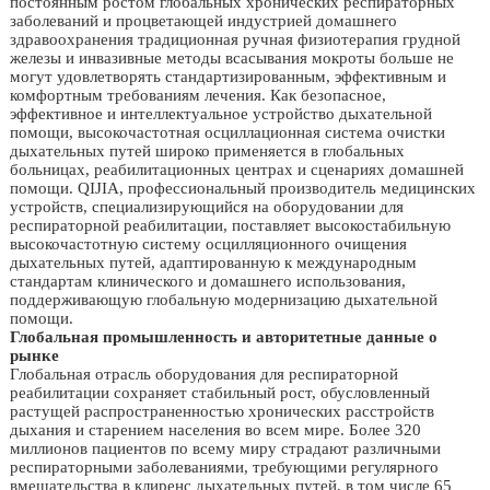
постоянным ростом глобальных хронических респираторных
заболеваний и процветающей индустрией домашнего
здравоохранения традиционная ручная физиотерапия грудной
железы и инвазивные методы всасывания мокроты больше не
могут удовлетворять стандартизированным, эффективным и
комфортным требованиям лечения. Как безопасное,
эффективное и интеллектуальное устройство дыхательной
помощи, высокочастотная осциллационная система очистки
дыхательных путей широко применяется в глобальных
больницах, реабилитационных центрах и сценариях домашней
помощи. QIJIA, профессиональный производитель медицинских
устройств, специализирующийся на оборудовании для
респираторной реабилитации, поставляет высокостабильную
высокочастотную систему осцилляционного очищения
дыхательных путей, адаптированную к международным
стандартам клинического и домашнего использования,
поддерживающую глобальную модернизацию дыхательной
помощи.
Глобальная промышленность и авторитетные данные о
рынке
Глобальная отрасль оборудования для респираторной
реабилитации сохраняет стабильный рост, обусловленный
растущей распространенностью хронических расстройств
дыхания и старением населения во всем мире. Более 320
миллионов пациентов по всему миру страдают различными
респираторными заболеваниями, требующими регулярного
вмешательства в клиренс дыхательных путей, в том числе 65