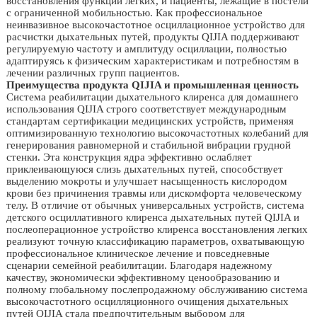
восстановления функции легких, и пациенты, лежащие в постели
с ограниченной мобильностью. Как профессиональное
неинвазивное высокочастотное осциллационное устройство для
расчистки дыхательных путей, продукты QIJIA поддерживают
регулируемую частоту и амплитуду осциллации, полностью
адаптируясь к физическим характеристикам и потребностям в
лечении различных групп пациентов.
Преимущества продукта QIJIA и промышленная ценность
Система реабилитации дыхательного клиренса для домашнего
использования QIJIA строго соответствует международным
стандартам сертификации медицинских устройств, применяя
оптимизированную технологию высокочастотных колебаний для
генерирования равномерной и стабильной вибрации грудной
стенки. Эта конструкция ядра эффективно ослабляет
приклеивающуюся слизь дыхательных путей, способствует
выделению мокроты и улучшает насыщенность кислородом
крови без причинения травмы или дискомфорта человеческому
телу. В отличие от обычных универсальных устройств, система
детского осциллативного клиренса дыхательных путей QIJIA и
послеоперационное устройство клиренса восстановления легких
реализуют точную классификацию параметров, охватывающую
профессиональное клиническое лечение и повседневные
сценарии семейной реабилитации. Благодаря надежному
качеству, экономически эффективному ценообразованию и
полному глобальному послепродажному обслуживанию система
высокочастотного осцилляционного очищения дыхательных
путей QIJIA стала предпочтительным выбором для