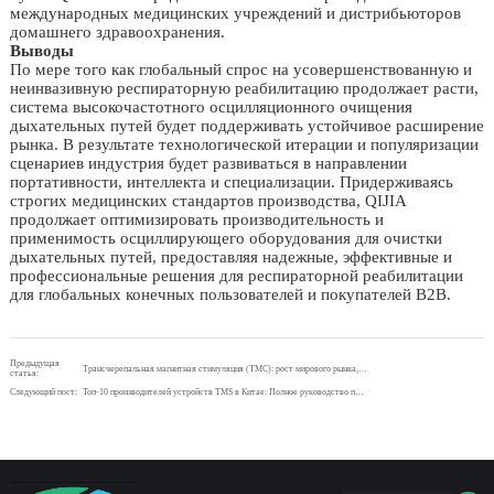
международных медицинских учреждений и дистрибьюторов
домашнего здравоохранения.
Выводы
По мере того как глобальный спрос на усовершенствованную и
неинвазивную респираторную реабилитацию продолжает расти,
система высокочастотного осцилляционного очищения
дыхательных путей будет поддерживать устойчивое расширение
рынка. В результате технологической итерации и популяризации
сценариев индустрия будет развиваться в направлении
портативности, интеллекта и специализации. Придерживаясь
строгих медицинских стандартов производства, QIJIA
продолжает оптимизировать производительность и
применимость осциллирующего оборудования для очистки
дыхательных путей, предоставляя надежные, эффективные и
профессиональные решения для респираторной реабилитации
для глобальных конечных пользователей и покупателей B2B.
Предыдущая
Трансчерепальная магнитная стимуляция (ТМС): рост мирового рынка, технологические преимущества и Премиум-решения QIJIA
статья:
Следующий пост:
Топ-10 производителей устройств TMS в Китае: Полное руководство покупателя 2026 года