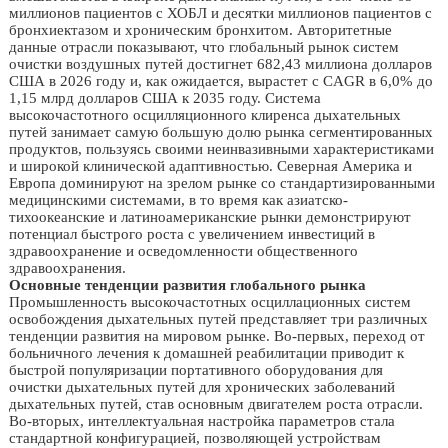
миллионов пациентов с ХОБЛ и десятки миллионов пациентов с
бронхиектазом и хроническим бронхитом. Авторитетные
данные отрасли показывают, что глобальный рынок систем
очистки воздушных путей достигнет 682,43 миллиона долларов
США в 2026 году и, как ожидается, вырастет с CAGR в 6,0% до
1,15 млрд долларов США к 2035 году. Система
высокочастотного осцилляционного клиренса дыхательных
путей занимает самую большую долю рынка сегментированных
продуктов, пользуясь своими неинвазивными характеристиками
и широкой клинической адаптивностью. Северная Америка и
Европа доминируют на зрелом рынке со стандартизированными
медицинскими системами, в то время как азиатско-
тихоокеанские и латиноамериканские рынки демонстрируют
потенциал быстрого роста с увеличением инвестиций в
здравоохранение и осведомленности общественного
здравоохранения.
Основные тенденции развития глобального рынка
Промышленность высокочастотных осциллационных систем
освобождения дыхательных путей представляет три различных
тенденции развития на мировом рынке. Во-первых, переход от
больничного лечения к домашней реабилитации приводит к
быстрой популяризации портативного оборудования для
очистки дыхательных путей для хронических заболеваний
дыхательных путей, став основным двигателем роста отрасли.
Во-вторых, интеллектуальная настройка параметров стала
стандартной конфигурацией, позволяющей устройствам