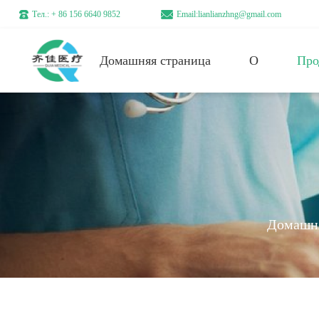
Тел.: + 86 156 6640 9852
Email:lianlianzhng@gmail.com
Домашняя страница
О
Про
Домашня