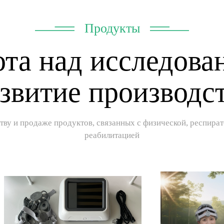
Продукты
ота над исследова
звитие производс
ству и продаже продуктов, связанных с физической, респир
реабилитацией