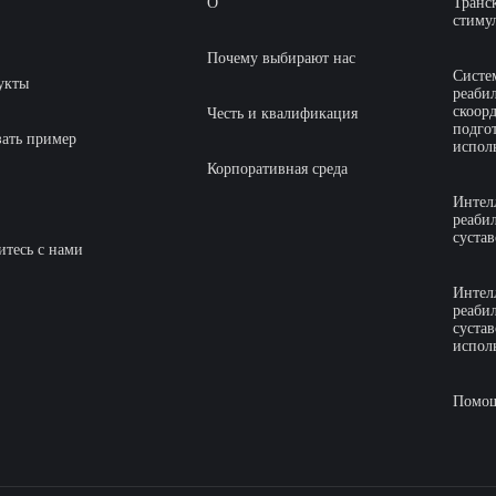
О
Транс
стиму
Почему выбирают нас
Систе
укты
реаби
скоор
Честь и квалификация
подго
зать пример
испол
Корпоративная среда
Интел
реаби
сустав
итесь с нами
Интел
реаби
сустав
испол
Помощ