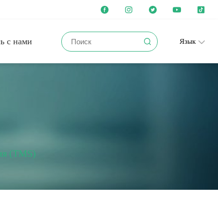
ь с нами
Язык
ия (TMS)