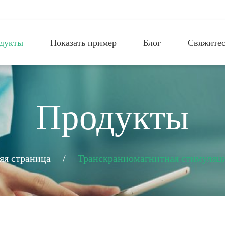
дукты
Показать пример
Блог
Свяжитес
Продукты
я страница
/
Транскраниомагнитная стимуляц