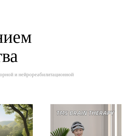
нием
тва
аторной и нейрореабилитационной