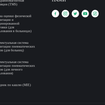
краниомагнитная
ляция (TMS)
ма оценки физической
литации и
динированной
товки (для
ьзования в больницах)
лектуальная система
литации пневматических
ов (для больниц)
лектуальная система
литации пневматических
ов (для личного
ьзования)
ник по кашлю (MIE)