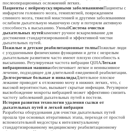
послеоперационных осложнений легких.
Пациенты с нейромускулярными заболеваниями
Пациенты с
инфарктом головного мозга, гемиплегией, повреждением
спинного мозга, тяжелой миастенией и другими заболеваниями
ослабили дыхательную мышечную силу и потеряли активную
способность к высыханию. Умный
Система очистки
дыхательных путей
заменяет ручное вскармливание для
достижения стандартизированной и эффективной чистки
дыхательных путей.
Пожилые и детские реабилитационные толпы
Пожилые люди
с ухудшенными физическими функциями и дети с незрелым
дыхательным развитием часто имеют плохую способность к
высыпанию. Регулируемая частота вибрации QIJIA
Легкая
вибрационная машина
обеспечивает легкое и неинвазивное
лечение, подходящее для длительной ежедневной реабилитации.
Долгосрочные больные и инвалиды
Длительное плоское
лежание приводит к отложению мочу в нижних легких, что, с
высокой вероятностью, вызывает скрытые инфекции. Регулярное
высвобождение мокроты вибрацией может эффективно снизить
частоту заболеваний дыхательных путей в постели.
История развития технологии удаления сылки от
дыхательных путей и легкой вибрации
Разработка оборудования для очистки дыхательных путей
прошла три основных итеративных этапа, переходя от простой
вспомогательной медсестры к интеллектуальному
стандартизированному медицинскому реабилитационному