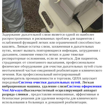
Задержание дыхательной слизи является одной из наиболее
распространенных и рискованных проблем для пациентов с
ослабленной функцией легких или ограниченной способностью
кашлять. Липкая остатка слизи, захваченная в дыхательных
путях, может вызвать повторяющиеся инфекции, затруднения с
дыханием, снижение емкости легких и даже тяжелые
респираторные осложнения, если не лечиться. Для пациентов,
страдающих от спонтанного высыпания, профессиональное
физическое оборудование для очистки дыхательных путей стало
неотъемлемой частью ежедневной реабилитации и клинического
лечения. Как профессиональный интегрированный
производитель промышленности и торговли, QIJIA запускает
передовые
Система очистки дыхательных путей
,
Легкая
вибрационная машина
,
удаление слизи
Система оформления
Vest Airways
и
Высокочастотный осциллирующий аппарат
разряда слюнки
, предоставляя неинвазивные, эффективные и
безопасные решения для удаления мокроты для клинического
использования в больницах и домашней реабилитации.