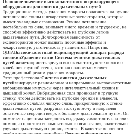
Основное значение высокочастотного осциллирующего
оборудования для очистки дыхательных путей
Традиционные методы удаления мокроты полагаются на ручное
потапивание спины и лекарственные экспекторанты, которые
имеют очевидные ограничения. Ручное потапивание
нестабильно по силе, занимает много времени и трудоемко, не
способно эффективно действовать на глубокие легкие
дыхательные пути. Долгосрочная зависимость от
экспекторантов может вызвать побочные эффекты и
лекарственную устойчивость у пациентов. Напротив,
QIJIA
Высокочастотный осциллирующий аппарат разряда
слюнки
и
Удаление слизи Система очистки дыхательных
путей жилета
принять зрелую высокочастотную технологию
колебания грудной стены, которая полностью меняет
традиционный режим удаления мокроты.
Этот профессионал
Система очистки дыхательных
путей
генерирует равномерные и непрерывные высокочастотные
вибрационные импульсы через интеллектуальный хозяин и
дышащий жилет. Вибрационная сила проникает в грудную
стенку, чтобы действовать на глубокие бронхи и альвеоли,
эффективно ослабляя липкую слизь, прикрепленную к стенке
дыхательных путей, разрушая толстую мочу и направляя
остаточные секреции вверх к большим дыхательным путям. Он
помогает пациентам завершить выдержку самостоятельно или с
помощью простого вспомогательного всасывания, значительно
улучшая дыхательную проницаемость. В качестве основного
реабилитационного устройства
Легкая вибрационная