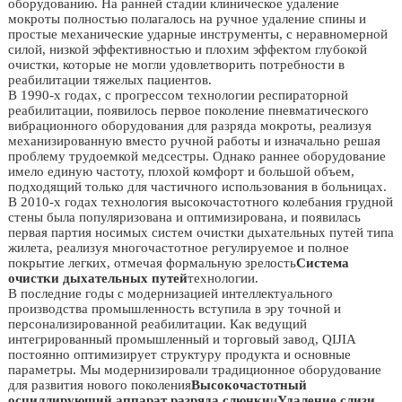
оборудованию. На ранней стадии клиническое удаление
мокроты полностью полагалось на ручное удаление спины и
простые механические ударные инструменты, с неравномерной
силой, низкой эффективностью и плохим эффектом глубокой
очистки, которые не могли удовлетворить потребности в
реабилитации тяжелых пациентов.
В 1990-х годах, с прогрессом технологии респираторной
реабилитации, появилось первое поколение пневматического
вибрационного оборудования для разряда мокроты, реализуя
механизированную вместо ручной работы и изначально решая
проблему трудоемкой медсестры. Однако раннее оборудование
имело единую частоту, плохой комфорт и большой объем,
подходящий только для частичного использования в больницах.
В 2010-х годах технология высокочастотного колебания грудной
стены была популяризована и оптимизирована, и появилась
первая партия носимых систем очистки дыхательных путей типа
жилета, реализуя многочастотное регулируемое и полное
покрытие легких, отмечая формальную зрелость
Система
очистки дыхательных путей
технологии.
В последние годы с модернизацией интеллектуального
производства промышленность вступила в эру точной и
персонализированной реабилитации. Как ведущий
интегрированный промышленный и торговый завод, QIJIA
постоянно оптимизирует структуру продукта и основные
параметры. Мы модернизировали традиционное оборудование
для развития нового поколения
Высокочастотный
осциллирующий аппарат разряда слюнки
и
Удаление слизи