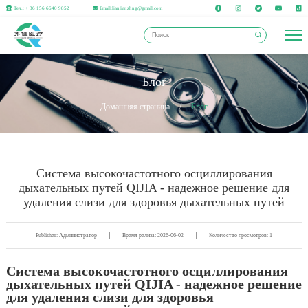
Тел.: + 86 156 6640 9852
Email:lianlianzhng@gmail.com
Блог
Домашняя страница
/
Блог
Система высокочастотного осциллирования
дыхательных путей QIJIA - надежное решение для
удаления слизи для здоровья дыхательных путей
Publisher: Администратор
Время релиза: 2026-06-02
Количество просмотров: 1
Система высокочастотного осциллирования
дыхательных путей QIJIA - надежное решение
для удаления слизи для здоровья