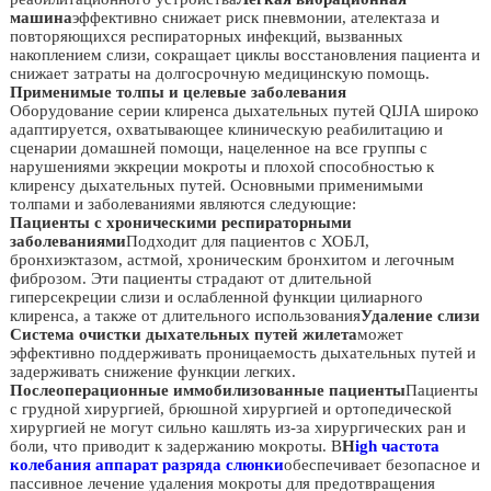
машина
эффективно снижает риск пневмонии, ателектаза и
повторяющихся респираторных инфекций, вызванных
накоплением слизи, сокращает циклы восстановления пациента и
снижает затраты на долгосрочную медицинскую помощь.
Применимые толпы и целевые заболевания
Оборудование серии клиренса дыхательных путей QIJIA широко
адаптируется, охватывающее клиническую реабилитацию и
сценарии домашней помощи, нацеленное на все группы с
нарушениями эккреции мокроты и плохой способностью к
клиренсу дыхательных путей. Основными применимыми
толпами и заболеваниями являются следующие:
Пациенты с хроническими респираторными
заболеваниями
Подходит для пациентов с ХОБЛ,
бронхиэктазом, астмой, хроническим бронхитом и легочным
фиброзом. Эти пациенты страдают от длительной
гиперсекреции слизи и ослабленной функции цилиарного
клиренса, а также от длительного использования
Удаление слизи
Система очистки дыхательных путей жилета
может
эффективно поддерживать проницаемость дыхательных путей и
задерживать снижение функции легких.
Послеоперационные иммобилизованные пациенты
Пациенты
с грудной хирургией, брюшной хирургией и ортопедической
хирургией не могут сильно кашлять из-за хирургических ран и
боли, что приводит к задержанию мокроты. В
H
igh частота
колебания аппарат разряда слюнки
обеспечивает безопасное и
пассивное лечение удаления мокроты для предотвращения