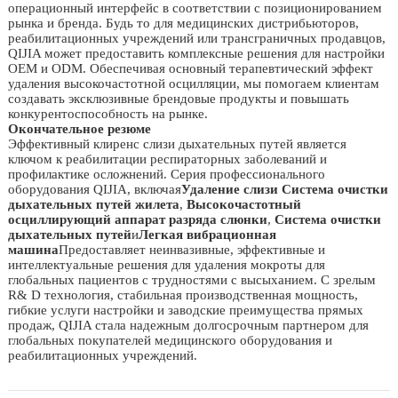
операционный интерфейс в соответствии с позиционированием
рынка и бренда. Будь то для медицинских дистрибьюторов,
реабилитационных учреждений или трансграничных продавцов,
QIJIA может предоставить комплексные решения для настройки
OEM и ODM. Обеспечивая основный терапевтический эффект
удаления высокочастотной осцилляции, мы помогаем клиентам
создавать эксклюзивные брендовые продукты и повышать
конкурентоспособность на рынке.
Окончательное резюме
Эффективный клиренс слизи дыхательных путей является
ключом к реабилитации респираторных заболеваний и
профилактике осложнений. Серия профессионального
оборудования QIJIA, включая
Удаление слизи Система очистки
дыхательных путей жилета
,
Высокочастотный
осциллирующий аппарат разряда слюнки
,
Система очистки
дыхательных путей
и
Легкая вибрационная
машина
Предоставляет неинвазивные, эффективные и
интеллектуальные решения для удаления мокроты для
глобальных пациентов с трудностями с высыханием. С зрелым
R& D технология, стабильная производственная мощность,
гибкие услуги настройки и заводские преимущества прямых
продаж, QIJIA стала надежным долгосрочным партнером для
глобальных покупателей медицинского оборудования и
реабилитационных учреждений.