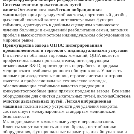
Система очистки дыхательных путей
жилета
Оптимизированная
Легкая вибрационная
машина
функции регулируемой частоты, портативный дизайн,
дыхающий носимый жилет и интеллектуальная функция
тайминга, адаптируясь к двойным сценариям клинического
лечения больницы и ежедневной реабилитации семьи, заполняя
пробел в высокостоимостном индивидуальном оборудовании на
мировом рынке.
Преимущества завода QIJIA: интегрированная
промышленность и торговля с индивидуальными услугами
В отличие от обычных торговых компаний, QIJIA является
профессиональным производителем, интегрирующим
независимые R& D, производство, переработка и продажа
медицинского реабилитационного оборудования. У нас есть
полные производственные линии, строгие системы контроля
качества и профессиональные технические команды,
обеспечивающие стабильное качество продукции и
конкурентоспособные цены прямых продаж на заводе. Все наше
оборудование для очистки дыхательных путей, включая
Система
очистки дыхательных путей
,
Легкая вибрационная
машина
и полный набор устройств для удаления мокроты,
соответствует международным стандартам медицинской
безопасности.
Мы поддерживаем комплексные услуги персонализации.
Клиенты могут настроить логотип бренда, цвет оболочки
оборудования, функциональные параметры, дизайн упаковки и