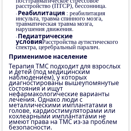
посттравматическое стрессовое
расстройство (ПТСР), бессонница.
Реабилитация
: реабилитация
·
инсульта, травма спинного мозга,
травматическая травма мозга,
нарушения движения.
Педиатрические
·
условия
Расстройства аутистического
спектра, церебральный паралич.
Применимое население
Терапия ТМС подходит для взрослых
и детей (под медицинским
наблюдением), у которых
диагностированы вышеупомянутые
состояния и ищут
нефармакологические варианты
лечения. Однако люди с
металлическими имплантатами в
голове, кардиостимуляторами или
кохлеарными имплантатами не
имеют права на ТМС из-за проблем
безопасности.