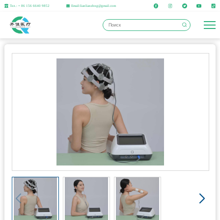
Тел.: + 86 156 6640 9852
Email:lianlianzhng@gmail.com