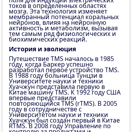
поля для индукции электрических
токов в определенных областях
мозга. Эта технология изменяет
мембранный потенциал коральных
нейронов, влияя на нейронную
активность и метаболизм, вызывая
тем самым ряд физиологических и
биохимических реакций.
История и эволюция
Путешествие TMS началось в 1985
году, когда Баркер успешно
разработал первое устройство TMS.
В 1988 году больница Тунцзи в
Университете науки и техники
Хуачжун представила первую в
Китае машину TMS. К 1992 году США
впервые представили
повторяющийся TMS (rTMS). В 2005
году в сотрудничестве с
Университетом науки и техники
Хуачжун был создан первый в Китае
RTMS. В 2008 году Управление по
контролю за продуктами и