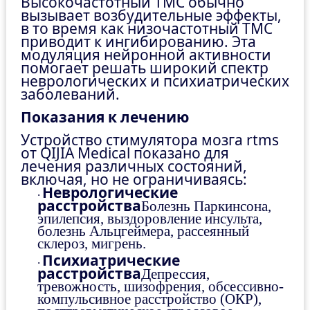
Высокочастотный ТМС обычно
вызывает возбудительные эффекты,
в то время как низочастотный ТМС
приводит к ингибированию. Эта
модуляция нейронной активности
помогает решать широкий спектр
неврологических и психиатрических
заболеваний.
Показания к лечению
Устройство стимулятора мозга rtms
от QIJIA Medical показано для
лечения различных состояний,
включая, но не ограничиваясь:
Неврологические
·
расстройства
Болезнь Паркинсона,
эпилепсия, выздоровление инсульта,
болезнь Альцгеймера, рассеянный
склероз, мигрень.
Психиатрические
·
расстройства
Депрессия,
тревожность, шизофрения, обсессивно-
компульсивное расстройство (ОКР),